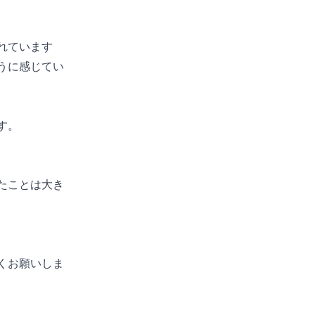
れています
うに感じてい
す。
たことは大き
くお願いしま