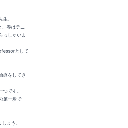
先生。
と、春はテニ
らっしゃいま
Professorとして
治療をしてき
一つです。
の第一歩で
ましょう。