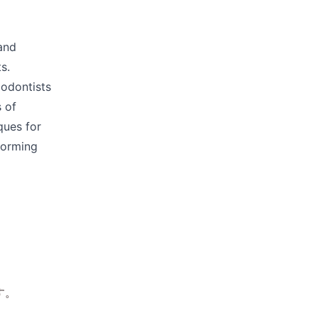
and 
. 
odontists 
 of 
ues for 
forming 
す。