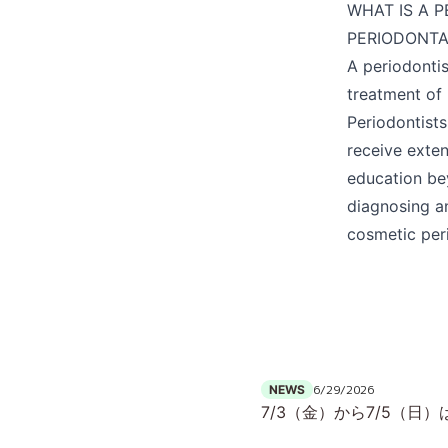
WHAT IS A P
PERIODONTA
A periodontis
treatment of 
Periodontists
receive exten
education bey
diagnosing an
cosmetic per
6/29/2026
NEWS
7/3（金）から7/5（