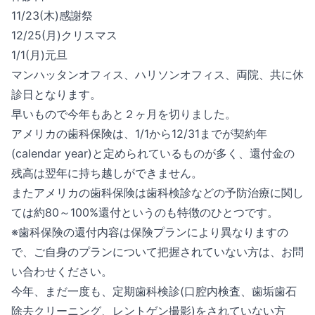
11/23(木)感謝祭
12/25(月)クリスマス
1/1(月)元旦
マンハッタンオフィス、ハリソンオフィス、両院、共に休
診日となります。
早いもので今年もあと２ヶ月を切りました。
アメリカの歯科保険は、1/1から12/31までが契約年
(calendar year)と定められているものが多く、還付金の
残高は翌年に持ち越しができません。
またアメリカの歯科保険は歯科検診などの予防治療に関し
ては約80～100%還付というのも特徴のひとつです。
※歯科保険の還付内容は保険プランにより異なりますの
で、ご自身のプランについて把握されていない方は、お問
い合わせください。
今年、まだ一度も、定期歯科検診(口腔内検査、歯垢歯石
除去クリーニング、レントゲン撮影)をされていない方